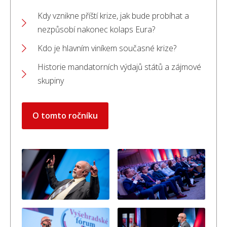
Kdy vznikne příští krize, jak bude probíhat a
nezpůsobí nakonec kolaps Eura?
Kdo je hlavním viníkem současné krize?
Historie mandatorních výdajů států a zájmové
skupiny
O tomto ročníku