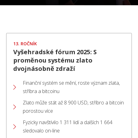
13. ROČNÍK
Vyšehradské fórum 2025: S
proměnou systému zlato
dvojnásobně zdraží
Finanční systém se mění, roste význam zlata,
stříbra a bitcoinu
Zlato může stát až 8 900 USD, stříbro a bitcoin
porostou více
Fyzicky navštívilo 1 311 lidí a dalších 1 664
sledovalo on-line