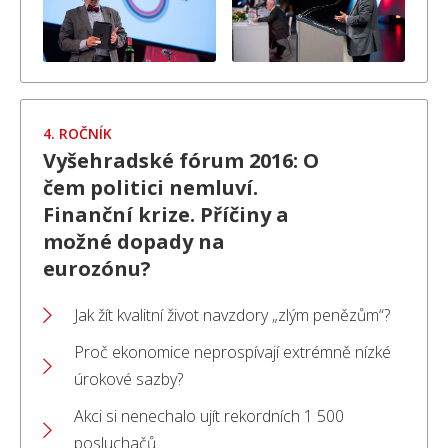
4. ROČNÍK
Vyšehradské fórum 2016: O
čem politici nemluví.
Finanční krize. Příčiny a
možné dopady na
eurozónu?
Jak žít kvalitní život navzdory „zlým penězům“?
Proč ekonomice neprospívají extrémně nízké
úrokové sazby?
Akci si nenechalo ujít rekordních 1 500
posluchačů